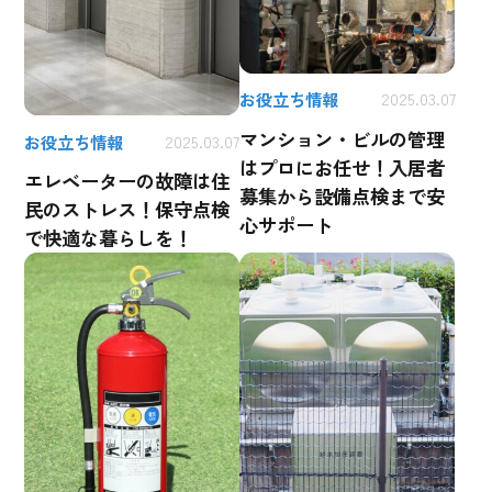
お役立ち情報
2025.03.07
マンション・ビルの管理
お役立ち情報
2025.03.07
はプロにお任せ！入居者
エレベーターの故障は住
募集から設備点検まで安
民のストレス！保守点検
心サポート
で快適な暮らしを！