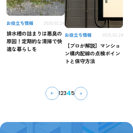
お役立ち情報
2025.02.24
排水槽の詰まりは悪臭の
お役立ち情報
2025.02.24
原因！定期的な清掃で快
【プロが解説】マンショ
適な暮らしを
ン構内配線の点検ポイン
トと保守方法
4
1
2
3
5